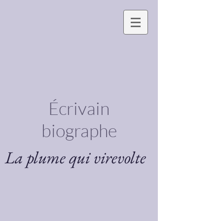
Écrivain
biographe
La plume qui virevolte