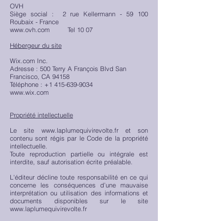
OVH
Siège social : 2 rue Kellermann - 59 100
Roubaix - France
www.ovh.com
Tel 10 07
Hébergeur du site
Wix.com Inc.
Adresse : 500 Terry A François Blvd San
Francisco, CA 94158
Téléphone : +1 415-639-9034
www.wix.com
Propriété intellectuelle
Le site
www.laplumequivirevolte.fr
et son
contenu sont régis par le Code de la propriété
intellectuelle.
Toute reproduction partielle ou intégrale est
interdite, sauf autorisation écrite préalable.
L'éditeur décline toute responsabilité en ce qui
concerne les conséquences d’une mauvaise
interprétation ou utilisation des informations et
documents disponibles sur le site
www.laplumequivirevolte.fr