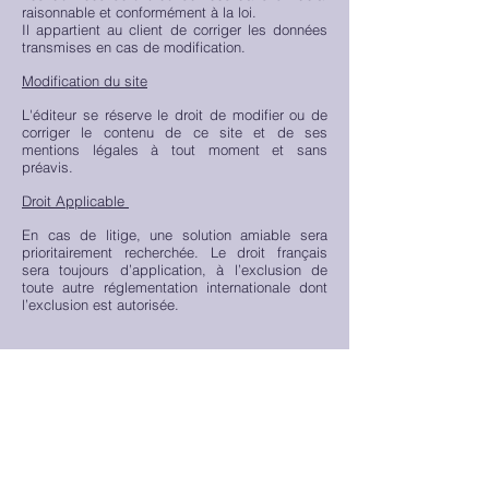
raisonnable et conformément à la loi.
Il appartient au client de corriger les données
transmises en cas de modification.
Modification du site
L'éditeur se réserve le droit de modifier ou de
corriger le contenu de ce site et de ses
mentions légales à tout moment et sans
préavis.
Droit Applicable
En cas de litige, une solution amiable sera
prioritairement recherchée. Le droit français
sera tou
jours d’application, à l’exclusion de
toute autre réglementation internationale dont
l’exclusion est autorisée.
Médiation de la consommation
Conformément aux articles L.616-1 et R.616-1
du code de la consommation, notre société a
mis en place un dispositif de médiation de la
consommation. L'entité de médiation retenue est
: MEDIATION CONSOMMATION