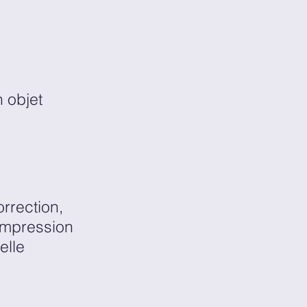
n objet
rrection,
impression
elle