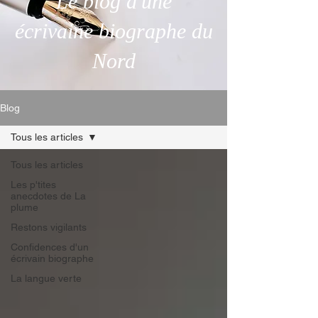
Le blog d'une
écrivaine biographe du
Nord
Blog
Tous les articles
Tous les articles
Les p'tites
anecdotes de La
plume
Restons vigilants
Confidences d'un
écrivain biographe
La langue verte