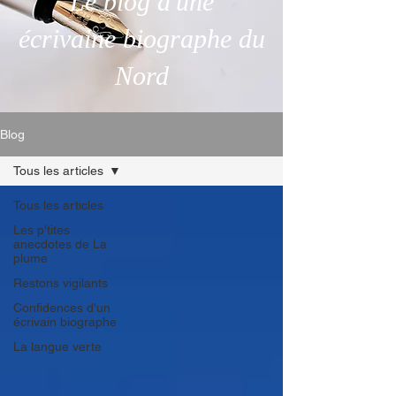
Le blog d'une
écrivaine biographe du
Nord
Blog
Tous les articles
Tous les articles
Les p'tites
anecdotes de La
plume
Restons vigilants
Confidences d'un
écrivain biographe
La langue verte